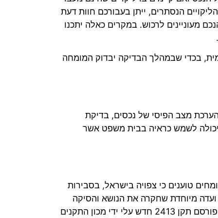
הליקויים הנסתרים, ייתן בעבורכם חוות דעת
כם מעוניינים לרכוש. במקרים כאלה יתכנו
מית, בכדי שבמהלך הבדיקה יבדוק המומחה
 הערכת מצב הפיסי של נכסים, בדיקת
ה יכולה לשמש כראיה בבית משפט אשר
חים טוענים כי צפויה בישראל, בסבירות
ונתה על ידי הממשלה ועדה מיוחדת שחקרה את הנושא והסיקה
מסקנות והמלצות כיצד להכין מבנים קיימים ולשפר את עמידותם ברעידות אדמה. בעקבות המלצות הועדה, פורסם תקן 2413 חדש עלי ידי מכון התקנים