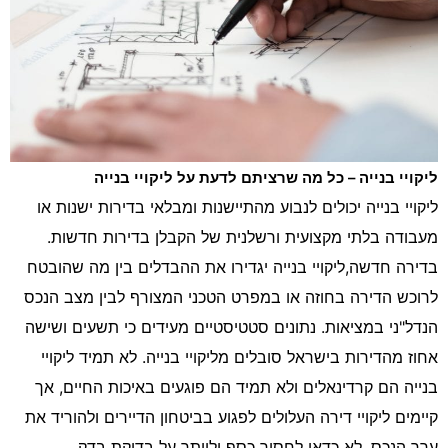
ליקויי בנייה – כל מה שרציתם לדעת על ליקויי בנייה
ליקויי בנייה יכולים לנבוע מהתיישנות ומבלאי בדירות ישנות או
מעבודה בלתי מקצועית ורשלנית של הקבלן בדירות חדשות.
בדירה חדשה,ליקויי בנייה יגדירו את ההבדלים בין מה שהובטח
לרוכש הדירה בחוזה או במפרט הטכני המצורף לבין מצב הנכס
הנדל"ני במציאות. נתונים סטטיסטיים מעידים כי תשעים ושישה
אחוז מהדירות בישראל סובלים מליקויי בנייה. לא תמיד ליקויי
בנייה הם קרדינאלים ולא תמיד הם פוגעים באיכות החיים, אך
קיימים ליקויי דירה העלולים לפגוע בביטחון הדיירים ולהוריד את
ערך הנכס. לא כדאי לחסוך כסף ולוותר על בדיקת
בדק